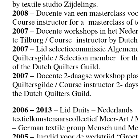
by textile studio Zijdelings.
2008
– Docente van een masterclass voor
Course instructor for a masterclass of t
2007
– Docente workshops in het Nede
te Tilburg / Course instructor by Dutc
2007
– Lid selectiecommissie Algemene
Quiltersgilde / Selection member for th
of the Dutch Quilters Guild.
2007
– Docente 2-daagse workshop plas
Quiltersgilde / Course instructor 2- day
the Dutch Quilters Guild.
2006 – 2013
– Lid Duits – Nederlands
textielkunstenaarscollectief Meer-Art
– German textile group Mensch und Me
2005
– Jurylid voor de wedstrijd “Groe