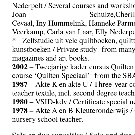
Nederpelt / Several courses and worksho
Joan Schulze,Cherilyn Mar
Cevaal, Iny Hummelink, Hanneke Parm
Veerkamp, Carla van Laar, Elly Nederpe
*
Zelfstudie uit vele quiltboeken, quilt
kunstboeken / Private study from many 
magazines and art books.
2002
– Tweejarige kader cursus Quilten
course ‘Quilten Speciaal’ from the SBA
1987
– Akte K en akte U / Three-year co
teacher textile, incl. second degree teach
1980
– VSID-kdv / Certificate special n
1978
– Akte A en B Kleuteronderwijs / 
nursery school teacher.
Solo en duo exposities / Solo and duo 