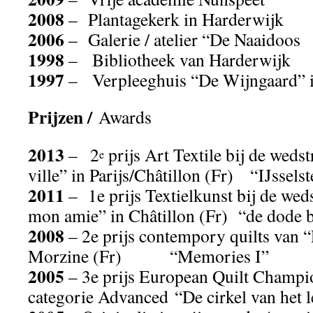
2008
– Plantagekerk in Harderwijk
2006
– Galerie / atelier “De Naaidoos
1998
– Bibliotheek van Harderwijk
1997
– Verpleeghuis “De Wijngaard” i
Prijzen /
Awards
2013
– 2
prijs Art Textile bij de wedst
e
ville” in Parijs/Châtillon (Fr) “IJsselst
2011
– 1e prijs Textielkunst bij de wed
mon amie” in Châtillon (Fr) “de dode 
2008
– 2e prijs contempory quilts van 
Morzine (Fr) “Memories I”
2005
– 3e prijs European Quilt Champio
categorie Advanced
“De cirkel van het 