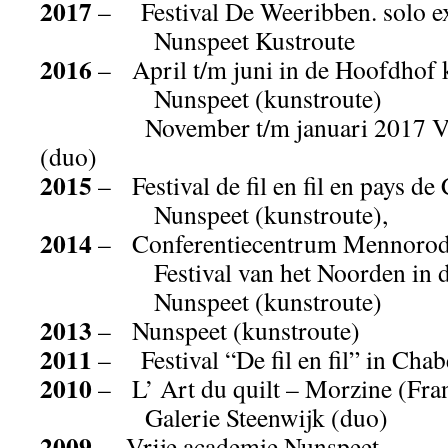
2017
– Festival De Weeribben. solo ex
Nunspeet Kustroute
2016
– April t/m juni in de Hoofdhof k
Nunspeet (kunstroute)
November t/m januari 2017 V
(duo)
2015
– Festival de fil en fil en pays de
Nunspeet (kunstroute),
2014
– Conferentiecentrum Mennorode 
Festival van het Noorden in de 
Nunspeet (kunstroute)
2013
– Nunspeet (kunstroute)
2011
– Festival “De fil en fil” in Chab
2010
– L’ Art du quilt – Morzine (Fran
Galerie Steenwijk (duo)
2009
– Vrije academie Nunspeet