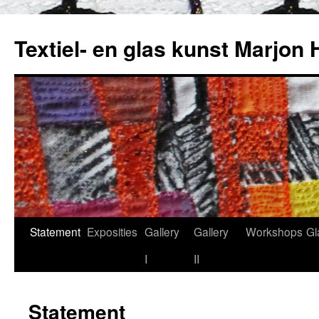
Textiel- en glas kunst Marjon 
Statement
Exposities
Gallery
Gallery
Workshops
Gl
Skip
I
II
to
content
Statement