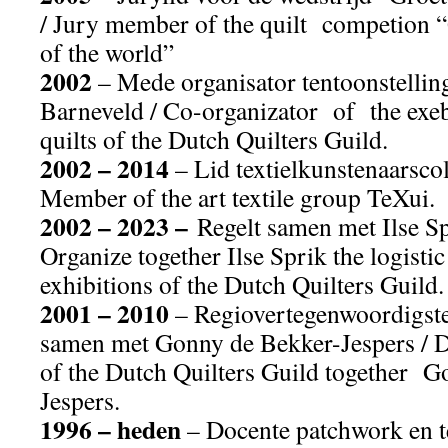
/ Jury member of the quilt competion “
of the world”
2002
– Mede organisator tentoonstelling
Barneveld / Co-organizator of the exeb
quilts of the Dutch Quilters Guild.
2002 – 2014
– Lid textielkunstenaarscol
Member of the art textile group TeXui.
2002 – 2023 –
Regelt samen met Ilse Sp
Organize together Ilse Sprik the logistic 
exhibitions of the Dutch Quilters Guild.
2001 – 2010
– Regiovertegenwoordigster
samen met Gonny de Bekker-Jespers / Di
of the Dutch Quilters Guild together G
Jespers.
1996 – heden
– Docente patchwork en te