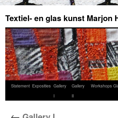
Textiel- en glas kunst Marjon 
Statement
Exposities
Gallery
Gallery
Workshops
Gl
Skip
I
II
to
content
←
Gallery I