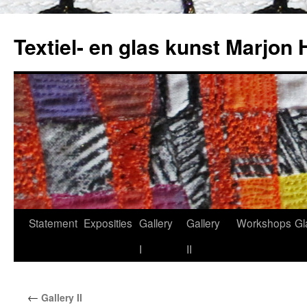
Textiel- en glas kunst Marjon 
Statement
Exposities
Gallery
Gallery
Workshops
Gl
Skip
I
II
to
content
←
Gallery II